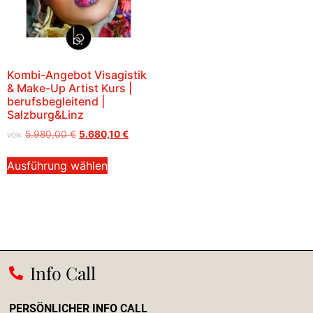
Kombi-Angebot Visagistik
& Make-Up Artist Kurs |
berufsbegleitend |
Salzburg&Linz
5.980,00
€
5.680,10
€
VON:
Ausführung wählen
Info Call
PERSÖNLICHER INFO CALL